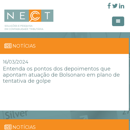
Pular para o conteúdo principal
Home
NOTÍCIAS
Home Creative
Área de atuação
16/03/2024
Home Creative Parallax
Entenda os pontos dos depoimentos que
Linhas de pesquisa
apontam atuação de Bolsonaro em plano de
Workshop
Membros
tentativa de golpe
Produção Acadêmica
Parceiros
Workshops Realizados
Pages
Revistas
Estudos em Contabilidade e
Entrar
Tributação
NOTÍCIAS